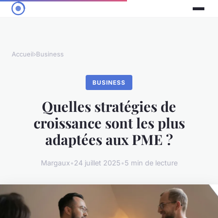
Accueil
›
Business
BUSINESS
Quelles stratégies de
croissance sont les plus
adaptées aux PME ?
Margaux
•
24 juillet 2025
•
5 min de lecture