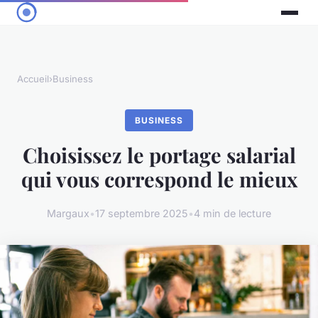
Accueil
›
Business
BUSINESS
Choisissez le portage salarial
qui vous correspond le mieux
Margaux
•
17 septembre 2025
•
4 min de lecture